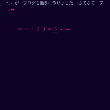
ないが）ブログも無事に作りました。 さてさて、フ
...
➦
««
«
1
2
3
4
5
»
»»