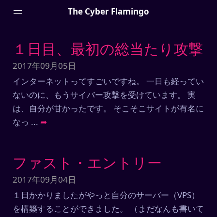
The Cyber Flamingo
１日目、最初の総当たり攻撃
2017年09月05日
インターネットってすごいですね。 一日も経ってい
Menu
ないのに、もうサイバー攻撃を受けています。 実
詳しいプロフィール
は、自分が甘かったです。 そこそこサイトが有名に
なっ
...
➦
マニフェスト
外付け脳 (Zettel)
プライバシーポリシー
ファスト・エントリー
2017年09月04日
Projects
１日かかりましたがやっと自分のサーバー（VPS）
を構築することができました。 （まだなんも書いて
HTTPSは必要ですか？